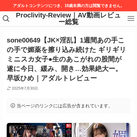
アダルトコンテンツにつき、18歳未満の方は閲覧できません。
Proclivity-Review｜AV動画レビュ
ー総覧
sone00649【JK×淫乱】1週間あの手こ
の手で媚薬を擦り込み続けた ギリギリ
ミニスカ女子●生のあこがれの股間が
遂に今日、緩み、開き…効果絶大ー。
早坂ひめ｜アダルトレビュー
2025年7月30日
当ページのリンクには広告が含まれています。