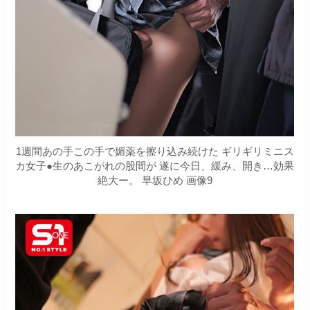
1週間あの手この手で媚薬を擦り込み続けた ギリギリミニス
カ女子●生のあこがれの股間が 遂に今日、緩み、開き…効果
絶大ー。 早坂ひめ 画像9