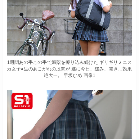
1週間あの手この手で媚薬を擦り込み続けた ギリギリミニス
カ女子●生のあこがれの股間が 遂に今日、緩み、開き…効果
絶大ー。 早坂ひめ 画像1