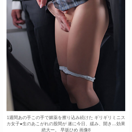
1週間あの手この手で媚薬を擦り込み続けた ギリギリミニス
カ女子●生のあこがれの股間が 遂に今日、緩み、開き…効果
絶大ー。 早坂ひめ 画像8