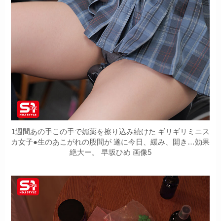
1週間あの手この手で媚薬を擦り込み続けた ギリギリミニス
カ女子●生のあこがれの股間が 遂に今日、緩み、開き…効果
絶大ー。 早坂ひめ 画像5