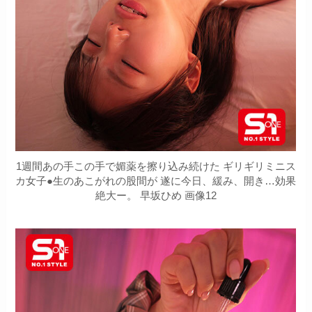
1週間あの手この手で媚薬を擦り込み続けた ギリギリミニス
カ女子●生のあこがれの股間が 遂に今日、緩み、開き…効果
絶大ー。 早坂ひめ 画像12