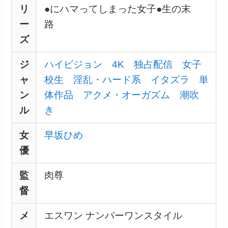
リ
●にハマってしまった女子●生の末
ー
路
ズ
ジ
ハイビジョン
4K
独占配信
女子
ャ
校生
淫乱・ハード系
イタズラ
単
ン
体作品
アクメ・オーガズム
潮吹
ル
き
女
早坂ひめ
優
監
肉尊
督
メ
エスワン ナンバーワンスタイル