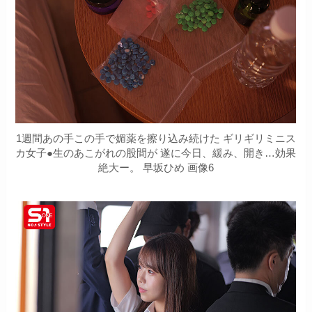
1週間あの手この手で媚薬を擦り込み続けた ギリギリミニス
カ女子●生のあこがれの股間が 遂に今日、緩み、開き…効果
絶大ー。 早坂ひめ 画像6