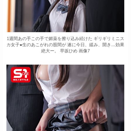
1週間あの手この手で媚薬を擦り込み続けた ギリギリミニス
カ女子●生のあこがれの股間が 遂に今日、緩み、開き…効果
絶大ー。 早坂ひめ 画像7