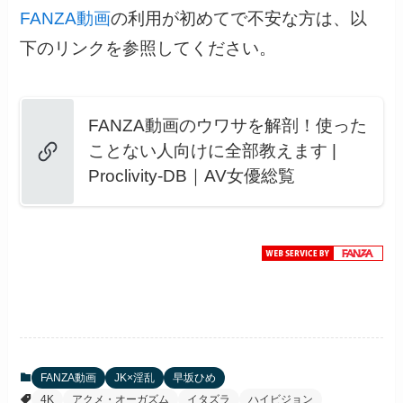
FANZA動画
の利用が初めてで不安な方は、以
下のリンクを参照してください。
FANZA動画のウワサを解剖！使った
ことない人向けに全部教えます |
Proclivity-DB｜AV女優総覧
FANZA動画
JK×淫乱
早坂ひめ
4K
アクメ・オーガズム
イタズラ
ハイビジョン