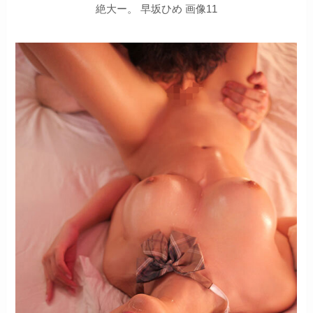
絶大ー。 早坂ひめ 画像11