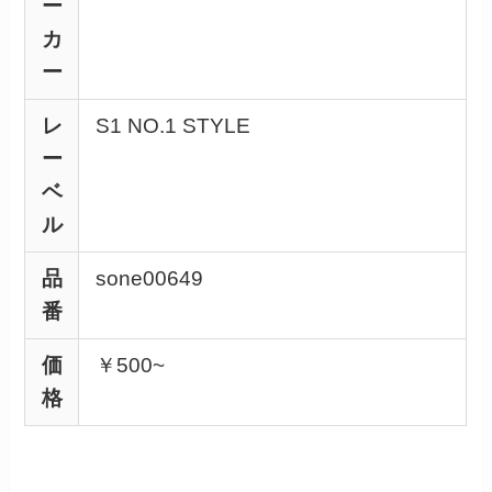
ー
カ
ー
レ
S1 NO.1 STYLE
ー
ベ
ル
品
sone00649
番
価
￥500~
格