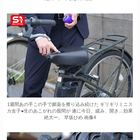
1週間あの手この手で媚薬を擦り込み続けた ギリギリミニス
カ女子●生のあこがれの股間が 遂に今日、緩み、開き…効果
絶大ー。 早坂ひめ 画像4